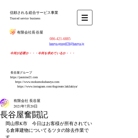
​信頼される総合サービス事業
Trusted service business
​有限会社長谷屋
​086-421-6885
haseya.group878@haseya.jp
​今何が必要か・・・今何を求めているか・・・
​長谷屋グループ
https://jasmine21.com
​https://www.mokumokuhaseya.com
https://www.instagram.com/dogcreate.lakilakiya/
有限会社 長谷屋
2021年7月20日
長谷屋奮闘記
岡山県K市　今日はお客様が所有されてい
る倉庫建物についてるツタの除去作業で
す。