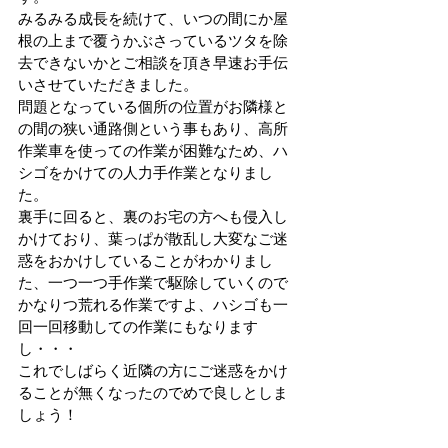
みるみる成長を続けて、いつの間にか屋
根の上まで覆うかぶさっているツタを除
去できないかとご相談を頂き早速お手伝
いさせていただきました。
問題となっている個所の位置がお隣様と
の間の狭い通路側という事もあり、高所
作業車を使っての作業が困難なため、ハ
シゴをかけての人力手作業となりまし
た。
裏手に回ると、裏のお宅の方へも侵入し
かけており、葉っぱが散乱し大変なご迷
惑をおかけしていることがわかりまし
た、一つ一つ手作業で駆除していくので
かなりつ荒れる作業ですよ、ハシゴも一
回一回移動しての作業にもなります
し・・・
これでしばらく近隣の方にご迷惑をかけ
ることが無くなったのでめで良しとしま
しょう！