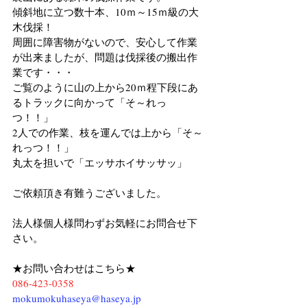
傾斜地に立つ数十本、10ｍ～15ｍ級の大
木伐採！
周囲に障害物がないので、安心して作業
が出来ましたが、問題は伐採後の搬出作
業です・・・
ご覧のように山の上から20ｍ程下段にあ
るトラックに向かって「そ～れっ
つ！！」
2人での作業、枝を運んでは上から「そ～
れっつ！！」
丸太を担いで「エッサホイサッサッ」
ご依頼頂き有難うございました。
法人様個人様問わずお気軽にお問合せ下
さい。
★お問い合わせはこちら★
086-423-0358
mokumokuhaseya@haseya.jp