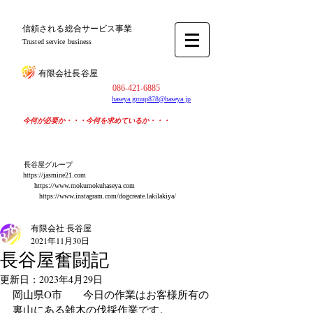
​信頼される総合サービス事業
Trusted service business
​有限会社長谷屋
​086-421-6885
haseya.group878@haseya.jp
​今何が必要か・・・今何を求めているか・・・
​長谷屋グループ
https://jasmine21.com
​https://www.mokumokuhaseya.com
https://www.instagram.com/dogcreate.lakilakiya/
有限会社 長谷屋
2021年11月30日
長谷屋奮闘記
更新日：
2023年4月29日
岡山県O市　　今日の作業はお客様所有の
裏山にある雑木の伐採作業です。