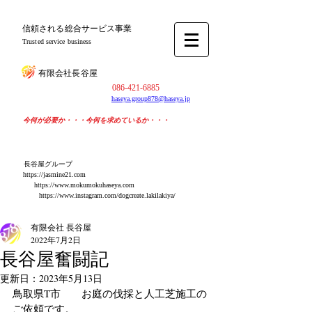
​信頼される総合サービス事業
Trusted service business
​有限会社長谷屋
​086-421-6885
haseya.group878@haseya.jp
​今何が必要か・・・今何を求めているか・・・
​長谷屋グループ
https://jasmine21.com
​https://www.mokumokuhaseya.com
https://www.instagram.com/dogcreate.lakilakiya/
有限会社 長谷屋
2022年7月2日
長谷屋奮闘記
更新日：
2023年5月13日
鳥取県T市　　お庭の伐採と人工芝施工の
ご依頼です。